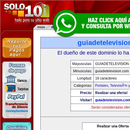
guiadetelevisi
El dueño de este dominio lo ha
Mayusculas:
GUIADETELEVISION
Minusculas:
guiadetelevision.com
Longitud:
16 caracteres
Categorias:
Portales
,
TelevisiÃ³n 
Precio:
Realizar una oferta!
Visitar!
guiadetelevision.co
Serán consideradas ofer
Realizar una Oferta