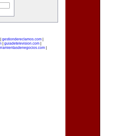
|
gestiondereclamos.com
|
m
|
guiadetelevision.com
|
rramientasdenegocios.com
|