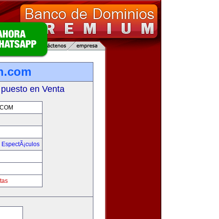
on.com
 puesto en Venta
.COM
y EspectÃ¡culos
m
tas