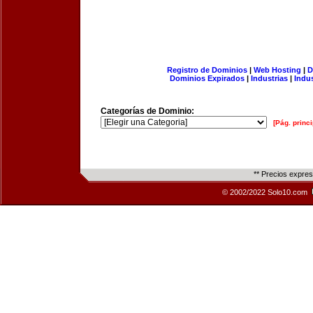
Registro de Dominios
|
Web Hosting
|
D
Dominios Expirados
|
Industrias
|
Indu
Categorías de Dominio:
[Pág. princi
** Precios expre
© 2002/2022 Solo10.com