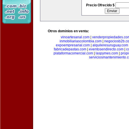
Precio Ofrecido $
Otros dominios en venta:
vinoartesanal.com
|
venderpropiedades.co
inmobiliariascolombia.com
|
negociosb2b.c
expoempresarial.com
|
alquileresuruguay.com
fabricadepastas.com
|
eventosendirecto.com
|
c
plataformacomercial.com
|
laspymes.com
|
prop
serviciosmantenimiento.