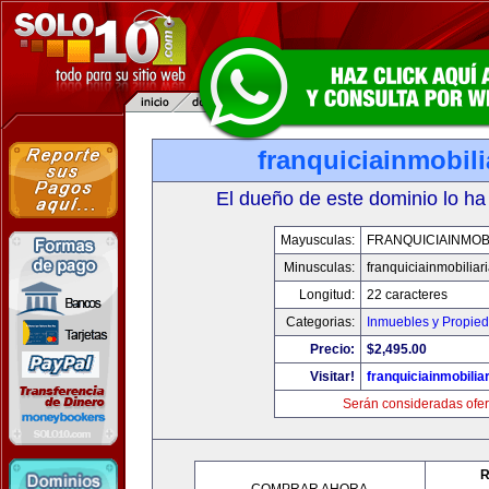
franquiciainmobil
El dueño de este dominio lo ha
Mayusculas:
FRANQUICIAINMOB
Minusculas:
franquiciainmobiliar
Longitud:
22 caracteres
Categorias:
Inmuebles y Propie
Precio:
$2,495.00
Visitar!
franquiciainmobilia
Serán consideradas ofer
R