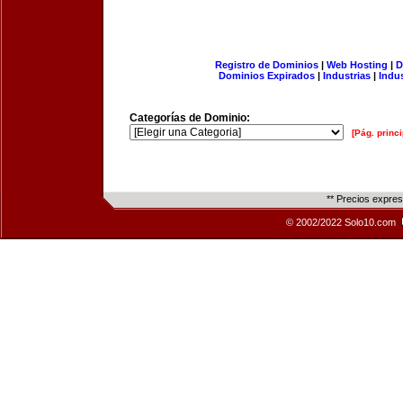
Registro de Dominios
|
Web Hosting
|
D
Dominios Expirados
|
Industrias
|
Indu
Categorías de Dominio:
[Pág. princi
** Precios expre
© 2002/2022 Solo10.com