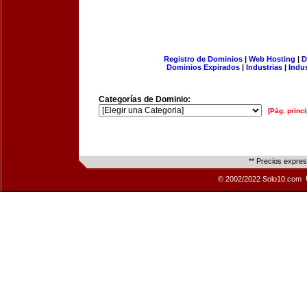
Registro de Dominios
|
Web Hosting
|
D
Dominios Expirados
|
Industrias
|
Indu
Categorías de Dominio:
[Pág. princi
** Precios expre
© 2002/2022 Solo10.com