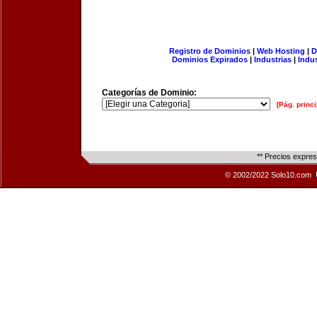
Registro de Dominios
|
Web Hosting
|
D
Dominios Expirados
|
Industrias
|
Indu
Categorías de Dominio:
[Pág. princi
** Precios expre
© 2002/2022 Solo10.com