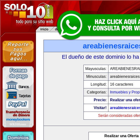
areabienesraic
El dueño de este dominio lo ha
Mayusculas:
AREABIENESRA
Minusculas:
areabienesraice
Longitud:
16 caracteres
Categorias:
Inmuebles y Pro
Precio:
Realizar una ofer
Visitar!
areabienesraice
Serán consideradas ofer
Realizar una Oferta