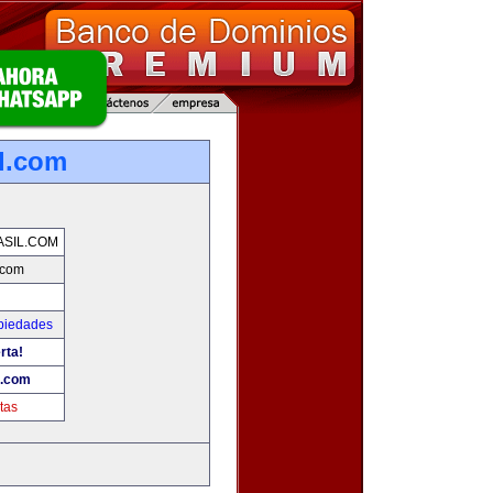
l.com
SIL.COM
.com
piedades
rta!
l.com
tas