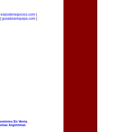
|
expodenegocios.com
|
|
guiadearequipa.com
|
ominios En Venta
strias Argentinas