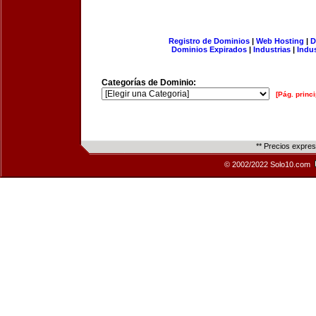
Registro de Dominios
|
Web Hosting
|
D
Dominios Expirados
|
Industrias
|
Indu
Categorías de Dominio:
[Pág. princi
** Precios expre
© 2002/2022 Solo10.com