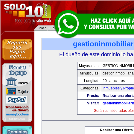
gestioninmobilia
El dueño de este dominio lo ha
Mayusculas:
GESTIONINMOBIL
Minusculas:
gestioninmobiliari
Longitud:
20 caracteres
Categorias:
Inmuebles y Propi
Precio:
Realizar una ofert
Visitar!
gestioninmobiliar
Serán consideradas ofer
Realizar una Oferta