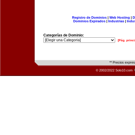
Registro de Dominios
|
Web Hosting
|
D
Dominios Expirados
|
Industrias
|
Indu
Categorías de Dominio:
[Pág. princi
** Precios expre
© 2002/2022 Solo10.com