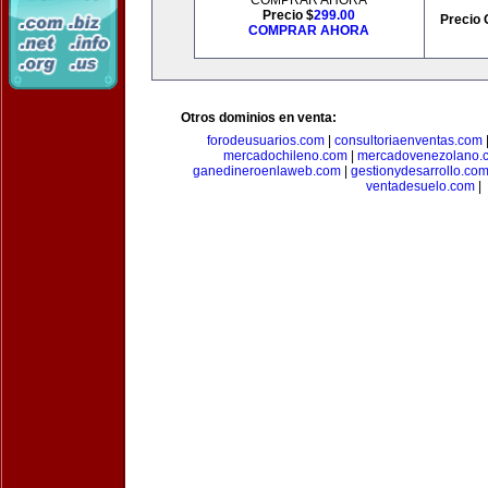
COMPRAR AHORA
Precio $
299.00
Precio 
COMPRAR AHORA
Otros dominios en venta:
forodeusuarios.com
|
consultoriaenventas.com
mercadochileno.com
|
mercadovenezolano.
ganedineroenlaweb.com
|
gestionydesarrollo.co
ventadesuelo.com
|