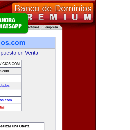
ios.com
 puesto en Venta
ICIOS.COM
os.com
edades
ios.com
tas
ealizar una Oferta