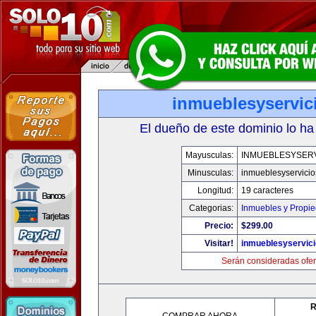
inmueblesyservic
El dueño de este dominio lo ha
Mayusculas:
INMUEBLESYSERV
Minusculas:
inmueblesyservici
Longitud:
19 caracteres
Categorias:
Inmuebles y Propi
Precio:
$299.00
Visitar!
inmueblesyservic
Serán consideradas ofer
R