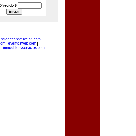
Ofrecido $
|
forodeconstruccion.com
|
com
|
eventosweb.com
|
m
|
inmueblesyservicios.com
|