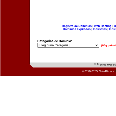
Registro de Dominios
|
Web Hosting
|
D
Dominios Expirados
|
Industrias
|
Indu
Categorías de Dominio:
[Pág. princi
** Precios expre
© 2002/2022 Solo10.com