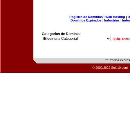
Registro de Dominios
|
Web Hosting
|
D
Dominios Expirados
|
Industrias
|
Indu
Categorías de Dominio:
[Pág. princi
** Precios expre
© 2002/2022 Solo10.com