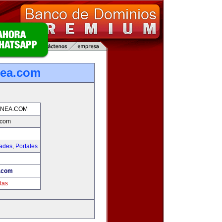
nea.com
INEA.COM
.com
dades
,
Portales
a.com
tas