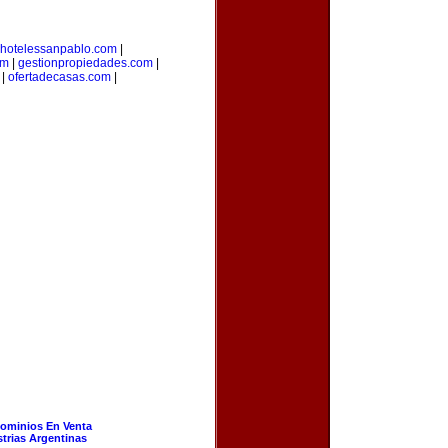
hotelessanpablo.com
|
om
|
gestionpropiedades.com
|
|
ofertadecasas.com
|
ominios En Venta
strias Argentinas