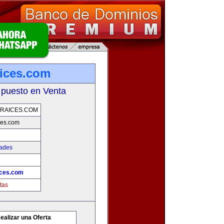
ices.com
 puesto en Venta
RAICES.COM
ces.com
dades
ices.com
tas
ealizar una Oferta