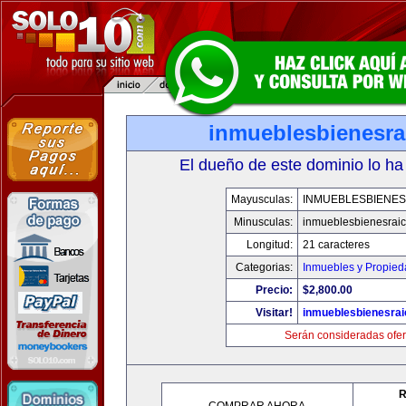
inmueblesbienesra
El dueño de este dominio lo ha
Mayusculas:
INMUEBLESBIENES
Minusculas:
inmueblesbienesrai
Longitud:
21 caracteres
Categorias:
Inmuebles y Propie
Precio:
$2,800.00
Visitar!
inmueblesbienesra
Serán consideradas ofer
R