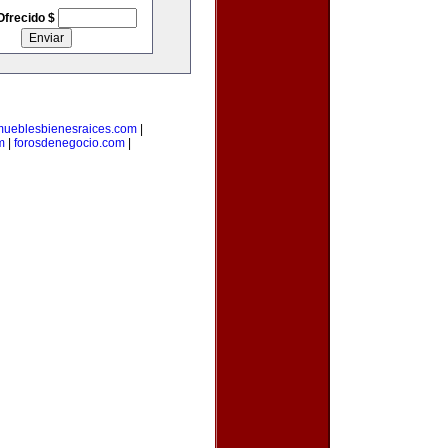
Ofrecido $
mueblesbienesraices.com
|
m
|
forosdenegocio.com
|