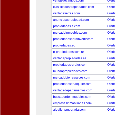
ventasdecampos.com
Ofert
clasificadospropiedades.com
Ofert
ventadetierras.com
Ofert
anunciesupropiedad.com
Ofert
propiedadesla.com
Ofert
mercadoinmuebles.com
Ofert
propiedadesparainvertir.com
Ofert
propiedades.ec
Ofert
e-propiedades.com.ar
Ofert
ventadepropiedades.es
Ofert
propiedadesrurales.com
Ofert
mundopropiedades.com
Ofert
mercadobienesraices.com
Ofert
propiedadesenalquiler.com
Ofert
ventadedepartamentos.com
Ofert
buscadordeinmuebles.com
Ofert
empresasinmobiliarias.com
Ofert
alquilertemporada.com
Ofert