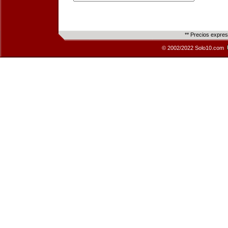
** Precios expre
© 2002/2022 Solo10.com