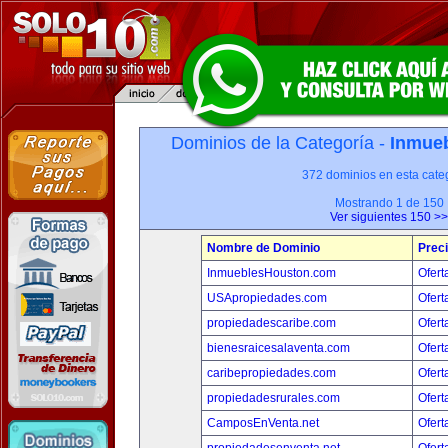
Dominios de la Categoría -
Inmueb
372 dominios en esta categ
Mostrando 1 de 150
Ver siguientes 150 >>
Nombre de Dominio
Prec
InmueblesHouston.com
Ofert
USApropiedades.com
Ofert
propiedadescaribe.com
Ofert
bienesraicesalaventa.com
Ofert
caribepropiedades.com
Ofert
propiedadesrurales.com
Ofert
CamposEnVenta.net
Ofert