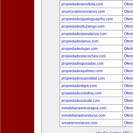
propiedadesenoferta.com
Ofert
anunciosbienesraices.com
Ofert
propiedadesgualeguaychu.com
Ofert
propiedadesituzaingo.com
Ofert
propiedadeslamatanza.com
Ofert
propiedadeslanus.com
Ofert
propiedadeslujan.com
Ofert
propiedadesnecochea.com
Ofert
propiedadesposadas.com
Ofert
propiedadesquilmes.com
Ofert
propiedadessanrafael.com
Ofert
propiedadestigre.com
Ofert
propiedadesviedma.com
Ofert
propiedadeszarate.com
Ofert
inmobiliariasnicaragua.com
Ofert
inmobiliariashonduras.com
Ofert
areabienesraices.com
Ofert