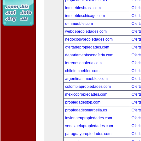
propiedadesenventa.net
Ofert
inmueblesbrasil.com
Ofert
inmuebleschicago.com
Ofert
e-inmueble.com
Ofert
webdepropiedades.com
Ofert
negociosypropiedades.com
Ofert
ofertadepropiedades.com
Ofert
departamentosenoferta.com
Ofert
terrenosenoferta.com
Ofert
chileinmuebles.com
Ofert
argentinainmuebles.com
Ofert
colombiapropiedades.com
Ofert
mexicopropiedades.com
Ofert
propiedadestop.com
Ofert
propiedadesmarbella.es
Ofert
inviertaenpropiedades.com
Ofert
venezuelapropiedades.com
Ofert
paraguaypropiedades.com
Ofert