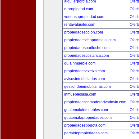
alquilerpordia.com
Ofert
e-propiedad.com
Ofert
vendasupropiedad.com
Ofert
rentayalquiler.com
Ofert
propiedadescolon.com
Ofert
propiedadeschapadmalal.com
Ofert
propiedadesbariloche.com
Ofert
propiedadescostarica.com
Ofert
guiainmueble.com
Ofert
propiedadesezeiza.com
Ofert
avisosinmobiliarios.com
Ofert
gestiondeinmobiliarias.com
Ofert
inmueblesusa.com
Ofert
propiedadescomodororivadavia.com
Ofert
guatemalainmuebles.com
Ofert
guatemalapropiedades.com
Ofert
propiedadesbogota.com
Ofert
portaldepropiedades.com
Ofert