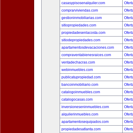
casasypisosenalquiler.com
Ofert
comprarviviendas.com
Ofert
gestioninmobiliarias.com
Ofert
sitiopropiedades.com
Ofert
propiedadesenlacosta.com
Ofert
sitiodepropiedades.com
Ofert
apartamentosdevacaciones.com
Ofert
compraventabienesraices.com
Ofert
ventadechacras.com
Ofert
webinmuebles.com
Ofert
publicatupropiedad.com
Ofert
bancoinmobiliario.com
Ofert
catalogoinmuebles.com
Ofert
catalogocasas.com
Ofert
inversioneseninmuebles.com
Ofert
alquilerinmuebles.com
Ofert
apartamentosequipados.com
Ofert
propiedadesatlanta.com
Ofert